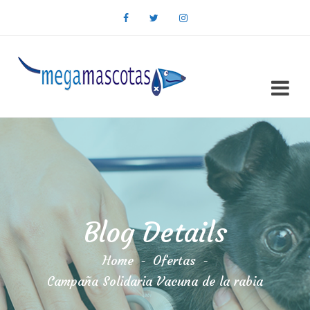
Blog Details
Home
-
Ofertas
-
Campaña Solidaria Vacuna de la rabia