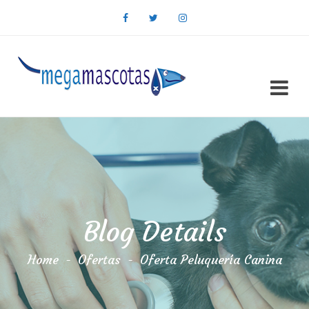
Blog Details
Home
-
Ofertas
-
Oferta Peluquería Canina