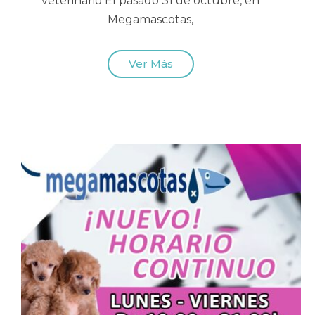
veterinario El pasado 31 de octubre, en
Megamascotas,
Ver Más