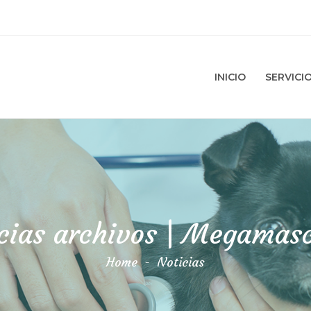
INICIO
SERVICI
cias archivos | Megamas
Home
-
Noticias