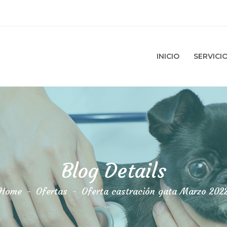
INICIO
SERVICI
Blog Details
Home
-
Ofertas
-
Oferta castración gata Marzo 202