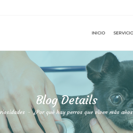
INICIO
SERVICI
Blog Details
riosidades
-
¿Por qué hay perros que viven más años