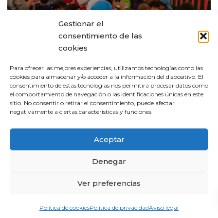
Gestionar el
consentimiento de las
cookies
Para ofrecer las mejores experiencias, utilizamos tecnologías como las
cookies para almacenar y/o acceder a la información del dispositivo. El
consentimiento de estas tecnologías nos permitirá procesar datos como
Eventos
el comportamiento de navegación o las identificaciones únicas en este
sitio. No consentir o retirar el consentimiento, puede afectar
Megamascotas en la 2ª
negativamente a ciertas características y funciones.
Semana de Nuestros Amigos
los Animales
Aceptar
Denegar
Ver preferencias
Política de cookies
Política de privacidad
Aviso legal