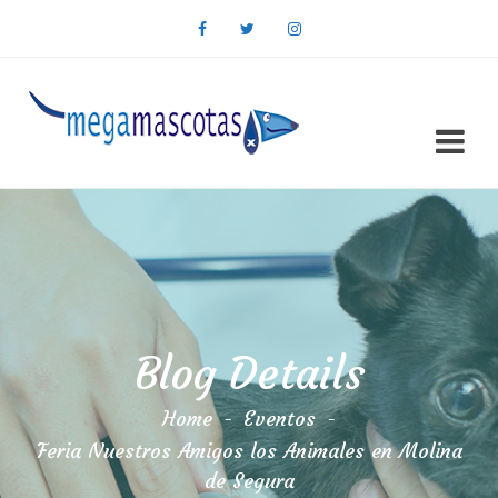
Blog Details
Home
-
Eventos
-
Feria Nuestros Amigos los Animales en Molina
de Segura