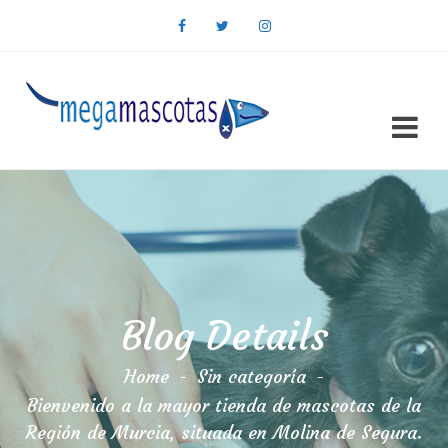
Blog Details
Home
-
Sin categoría
-
Bienvenido a la mayor tienda de mascotas de la
Región de Murcia, situada en Molina de Segura.